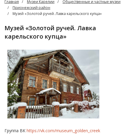
Главная
Музеи Карелии
Общественные и частные музеи
Прионежский район
Музей «‎Золотой ручей. Лавка карельского купца»
Музей «‎Золотой ручей. Лавка
карельского купца»
Группа ВК
https://vk.com/museum_golden_creek