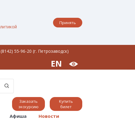
Принять
литикой
 (8142) 55-96-20 (г. Петрозаводск)
EN
Заказать
Купить
экскурсию
билет
Афиша
Новости