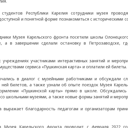
лия.
студентов Республики Карелия сотрудники музея проводя
оступной и понятной форме познакомиться с историческими с
дники Музея Карельского фронта посетили школы Олонецког
е, а в завершении сделали остановку в Петрозаводске, г
 учреждениях участниками интерактивных занятий и меропри
уществами сервиса «Пушкинская карта» и оплатили ей билеты.
лючались в диалог с музейными работниками и обсуждали с
 ней билетов, а также узнали об опыте поездок Музея Карел
млении «Пушкинской карты» прямо в школе. Обсуждались 
и со школьными музеями, а также новые формы занятий и меропр
а выражает благодарность педагогам и организаторам при
в Музея Карельского фронта проводит с февраля 2022 го