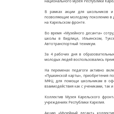
национального музея Республики Каре
В рамках акции для школьников и 
позволяющие молодому поколению в д
на Карельском фронте.
Во время «Музейного десанта» сотру
школы в Видлице, Ильинском, Тукс
Автотранспортный техникум.
За 4 рабочих дня в образовательных
молодых людей воспользовались преим
На переменах педагоги активно вк
«Пушкинской карты», приобретения по
МФЦ для помощи школьникам в офор
взаимодействия как с учениками, так 
Коллектив Музея Карельского фронт
учреждениях Республики Карелия.
Акцию «Музейный десант» коллекти