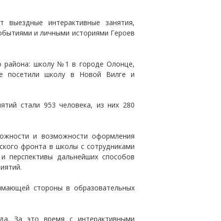
т выездные интерактивные занятия,
обытиями и личными историями Героев
о района: школу №1 в городе Олонце,
де посетили школу в Новой Вилге и
ятий стали 953 человека, из них 280
ложности и возможности оформления
ьского фронта в школы с сотрудниками
и перспективы дальнейших способов
иятий.
нимающей стороны в образовательных
да. За это время с интерактивными