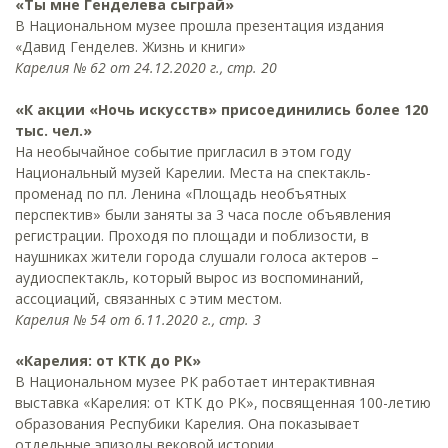
«Ты мне Генделева сыграй»
В Национальном музее прошла презентация издания
«Давид Генделев. Жизнь и книги»
Карелия № 62 от 24.12.2020 г., стр. 20
«К акции «Ночь искусств» присоединились более 120
тыс. чел.»
На необычайное событие пригласил в этом году
Национальный музей Карелии. Места на спектакль-
променад по пл. Ленина «Площадь необъятных
перспектив» были заняты за 3 часа после объявления
регистрации. Проходя по площади и поблизости, в
наушниках жители города слушали голоса актеров –
аудиоспектакль, который вырос из воспоминаний,
ассоциаций, связанных с этим местом.
Карелия № 54 от 6.11.2020 г., стр. 3
«Карелия: от КТК до РК»
В Национальном музее РК работает интерактивная
выставка «Карелия: от КТК до РК», посвященная 100-летию
образования Респубики Карелия. Она показывает
отдельные эпизоды вековой истории