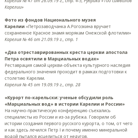
Карелия № 47 от 26.09.19 г., стр. 4-5, Рубрика «100 символов
Карелии»
Фото из фондов Национального музея
Карелии
«Петрозаводчанка А.Рогозкина вручает
сохраненное Красное знамя морякам Онежской флотилии»
Карелия № 46 от 21.09.19 г., стр. 1
«Два отреставрированных креста церкви апостола
Петра освятили в Марциальных водах»
Реставрация самой церкви-объекта культурного наследия
федерального значения проходит в рамках подготовки к
столетию Карелии.
Карелия № 45 от 19.09.19 г., стр. 28
«Курорт по-карельски: ученые обсудили роль
«Марциальных вод» в истории Карелии и России»
На научно-практическую конференцию съехались
специалисты из России и из-за рубежа. Говорили об
истории создания первого русского курорта, о том, от чего
и как здесь лечился Петр I и почему именно минеральной
водой пытался исцелиться от недугов.