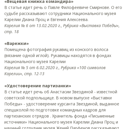
«Вещевая книжка командира»
В статье идет речь о Павле Филофеевиче Смирнове. О его
судьбе рассказывают сотрудники Национального музея
Карелии Диана Проц и Евгения Алексеева.
Карелия № 6 от 13.02.2020 г., Рубрика «Выставка Победы»,
стр. 18
«Варежки»
Помещена фотография рукавиц из конского волоса
(вязание одной иглой). Рукавицы находятся в фондах
Национального музея Карелии
Карелия № 5 от 6.02.2020 г., Рубрика «100 символов
Карелии», стр. 12-13
«Удостоверение партизанки»
В статье идет речь об Анастасии Звездиной - известной
советской подпольщице. В новом выпуске «Выставки
Победы» - удостоверение курсанта Звездиной, выданное
спецшколой по подготовке командных кадров для
партизанских отрядов . Хранитель фонда «Письменные
источники» Национального музея Карелии Диана Проц и
научный сотрудник музея Жений Парфенов рассказывают