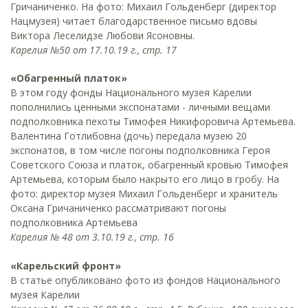
Гричаниченко. На фото: Михаил Гольденберг (директор
Нацмузея) читает благодарственное письмо вдовы
Виктора Леселидзе Любови Ясоновны.
Карелия №50 от 17.10.19 г., стр. 17
«Обагренный платок»
В этом году фонды Национального музея Карелии
пополнились ценными экспонатами - личными вещами
подполковника пехоты Тимофея Никифоровича Артемьева.
Валентина Готлибовна (дочь) передала музею 20
экспонатов, в том числе погоны подполковника Героя
Советского Союза и платок, обагренный кровью Тимофея
Артемьева, которым было накрыто его лицо в гробу. На
фото: директор музея Михаил Гольденберг и хранитель
Оксана Гричаниченко рассматривают погоны
подполковника Артемьева
Карелия № 48 от 3.10.19 г., стр. 16
«Карельский фронт»
В статье опубликовано фото из фондов Национального
музея Карелии