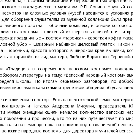
а Уханова, с особым вниманием и бережливостью обращаясь к
псского этнографического музея им. Р.П. Лонина. Научный с
 несмотря на сложные условия (музей находится в условиях р
 Для обозрения слушателям из музейной коллекции были пред
 льняного полотна – юбочный комплекс, в основе которого: 
элементы костюма - плетеный из шерстяных нитей пояс и кр
орока; праздничные – костюм «парочка» - короткая кофта «каза
оловной убор – шикарный набивной шелковый платок. Такой 
а – юбочный, красота которого в широком крае вышивки, кот
уясь «стариной», взгляд мастера, Любови Борисовны Герчиной, о
ти «Традицию в современном вепсском костюме» поведала
 обзором литературы на тему: «Вепсский народный костюм» вы
едняя школа». По итогам серьезных разговоров, по доброй
усными пирогами и калитками и трепетном общении об услышанн
ез исключения в восторг. Есть на шелтозерской земле мастери
дняя школа» и Наталья Андреевна Микулич, председатель К
 Эти милые женщины сшили немалое количество вепсских на
 поколений и профессий, кто-то из них путешествует по миру
оказался на семинаре показ костюмов под названием «С вепсски
 вепсские народные костюмы для директора и учителей вепсск