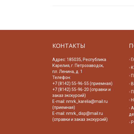
КОНТАКТЫ
П
Адрес: 185035, Республика
Г
Карелия, г. Петрозаводск,
К
пл. Ленина, д. 1
П
Телефон:
+7 (8142) 55-96-55 (приемная)
В
+7 (8142) 55-96-20 (справки и
П
заказ экскурсий)
Н
E-mail:
nmrk_karelia@mail.ru
(приемная)
А
E-mail:
nmrk_disp@mail.ru
де
(справки и заказ экскурсий)
Р