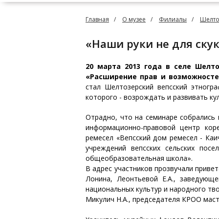
Главная
О музее
Филиалы
Шелто
«Наши руки не для ску
20 марта 2013 года в селе Шелт
«Расширение прав и возможност
стал Шелтозерский вепсский этногра
которого - возрождать и развивать ку
Отрадно, что на семинаре собрались
информационно-правовой центр кор
ремесел «Вепсский дом ремесел - Ка
учреждений вепсских сельских пос
общеобразовательная школа».
В адрес участников прозвучали приве
Лонина, Леонтьевой Е.А., заведующ
национальных культур и народного тво
Микулич Н.А., председателя КРОО маст