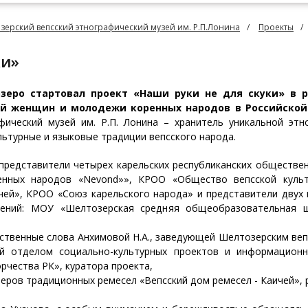
зерский вепсский этнографический музей им. Р.П.Лонина
Проекты
ки»
озеро стартовал проект «Наши руки не для скуки» в 
ей женщин и молодежи коренных народов в Российско
фический музей им. Р.П. Лонина – хранитель уникальной этн
льтурные и языковые традиции вепсского народа.
 представители четырех карельских республиканских обществ
енных народов «Nevond»», КРОО «Общество вепсской куль
ичей», КРОО «Союз карельского народа» и представители дву
елений: МОУ «Шелтозерская средняя общеобразовательная
тственные слова Анхимовой Н.А., заведующей Шелтозерским вепс
ей отделом социально-культурных проектов и информацион
рчества РК», куратора проекта,
еров традиционных ремесел «Вепсский дом ремесел - Каичей», 