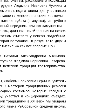
 экспонатам, рассказала о коллекции
отрудник Людмила Ивановна Чуркина и
емонта), подготовили для участников
ставлены женские вепсские костюмы –
нижняя рубаха (станушка), из грубого
асный передник, символ замужества –
чек», длинная, присборенная на поясе,
костюм считался у вепсов свадебным.
орая получалась в результате двух и
тметил: «А как все современно!»
 Наталья Александровна Анхимова,
ступила Людмила Борисовна Лазарева,
 вепсской традиции гостеприимства,
ом.
цы, Любовь Борисовна Герчина, учитель
РОО мастеров традиционных ремесел
родных костюмов, которые сегодня с
, участвуя в конференциях, съездах,
ми традициями в XXI век». Мы увидели
ого языка Рыборецкой средней школы.