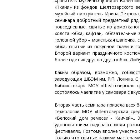
Хранитель музейных фондов Валентин
«Ткани» из фондов Шелтозерского ве
музейный смотритель Ирина Петрова,
семинара добротный предметный ряд.
повседневные, сшитые из домотканого
холста юбка, кафтан, обязательные 
головной убор – маленькая шапочка, с
юбка, сшитые из покупной ткани и г
Второй вариант праздничного костюм
более одетых друг на друга юбок. Люб
Каким образом, возможно, соблюс
заведующая ШВЭМ им. Р.П. Лонина. С
библиотекарь МОУ «Шелтозерская ср
состоялось чаепитие у самовара с вк
Вторая часть семинара привела всех б
технологии МОУ «Шелтозерская сре
«Вепсский дом ремесел - Каичей»..
удовольствием надевают люди разных
фестивалях. Поэтому вполне уместно 
только что сшитые нашими мастерами