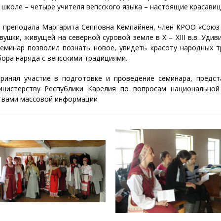
школе – четыре учителя вепсского языка – настоящие красавиц
 преподала Маргарита Сепповна Кемпайнен, член КРОО «Союз 
шки, живущей на северной суровой земле в X – XIII в.в. Удиви
семинар позволил познать новое, увидеть красоту народных т
бора наряда с вепсскими традициями.
принял участие в подготовке и проведение семинара, предс
нистерству Республики Карелия по вопросам национальной 
твами массовой информации