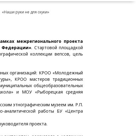
«Наши руки не для скуки»
рамках межрегионального проекта
й Федерации»
. Стартовой площадкой
ографической коллекции вепсов, цель
енных организаций: КРОО «Молодежный
туры», КРОО мастеров традиционных
х муниципальных общеобразовательных
 школа» и МОУ «Рыборецкая средняя
ским этнографическим музеем им. Р.П.
но-аналитической работы БУ «Центра
руководителя проекта.