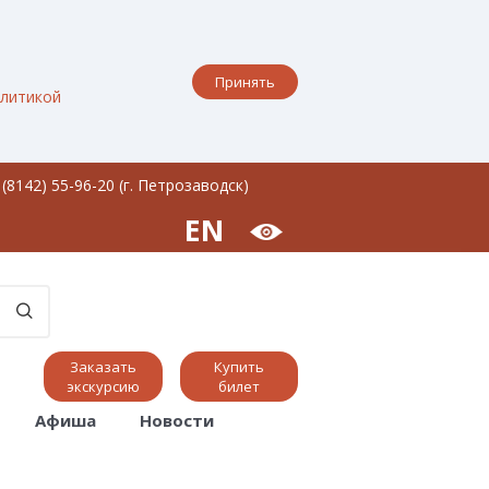
Принять
литикой
 (8142) 55-96-20 (г. Петрозаводск)
EN
Заказать
Купить
экскурсию
билет
Афиша
Новости