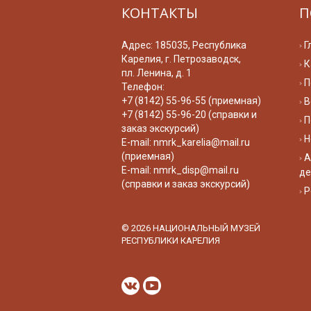
КОНТАКТЫ
П
Адрес: 185035, Республика
Г
Карелия, г. Петрозаводск,
К
пл. Ленина, д. 1
П
Телефон:
+7 (8142) 55-96-55 (приемная)
В
+7 (8142) 55-96-20 (справки и
П
заказ экскурсий)
Н
E-mail:
nmrk_karelia@mail.ru
(приемная)
А
E-mail:
nmrk_disp@mail.ru
де
(справки и заказ экскурсий)
Р
© 2026 НАЦИОНАЛЬНЫЙ МУЗЕЙ
РЕСПУБЛИКИ КАРЕЛИЯ