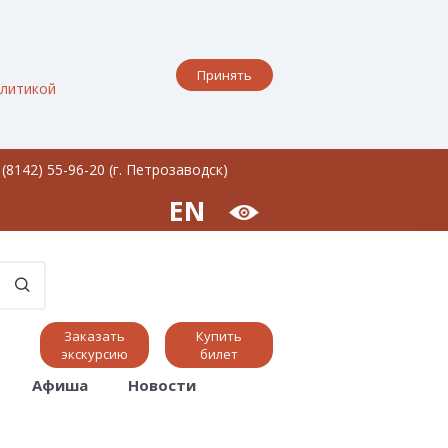
Принять
литикой
 (8142) 55-96-20 (г. Петрозаводск)
EN
Заказать
Купить
экскурсию
билет
Афиша
Новости