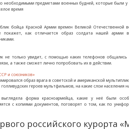
но необходимыми предметами военных будней, которые были у
желое время
блик бойца Красной Армии времен Великой Отечественной в
е покажет, как отличается образ солдата нашей армии в
никами.
к не только увидит, с помощью каких телефонов общались 
язи, а также сможет лично попробовать их в действии.
ССР и союзников»
мировался образ врага в советской и американской мультиплика
голливудских героев мультфильмов, на какие слои населения н
к выглядела форма красноармейца, какие у неё были осо
ятся с копиями документов, поговорят о том, как по унифор
рвого российского курорта 