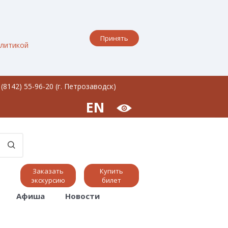
Принять
литикой
 (8142) 55-96-20 (г. Петрозаводск)
EN
Заказать
Купить
экскурсию
билет
Афиша
Новости