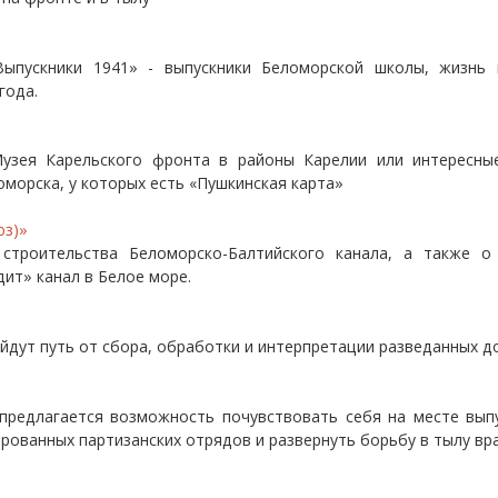
ыпускники 1941» - выпускники Беломорской школы, жизнь к
 года.
узея Карельского фронта в районы Карелии или интересны
оморска, у которых есть «Пушкинская карта»
юз)»
 строительства Беломорско-Балтийского канала, а также о
ит» канал в Белое море.
йдут путь от сбора, обработки и интерпретации разведанных до
предлагается возможность почувствовать себя на месте выпус
рованных партизанских отрядов и развернуть борьбу в тылу вра