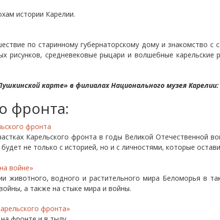
охам истории Карелии.
ествие по старинному губернаторскому дому и знакомство с 
ых рисунков, средневековые рыцари и волшебные карельские 
ушкинской карте» в филиалах Национального музея Карелии:
о фронта:
льского фронта
частках Карельского фронта в годы Великой Отечественной во
будет не только с историей, но и с личностями, которые остави
 на войне»
ии животного, водного и растительного мира Беломорья в та
войны, а также на стыке мира и войны.
Карельского фронта»
на фронте и в тылу