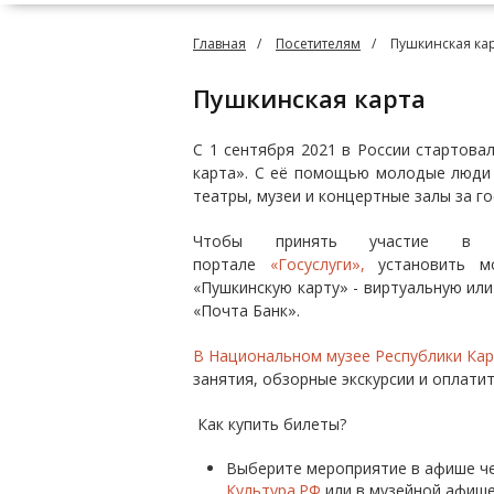
Главная
Посетителям
Пушкинская ка
Пушкинская карта
С 1 сентября 2021 в России стартова
карта». С её помощью молодые люди 
театры, музеи и концертные залы за г
Чтобы принять участие в пр
портале
«Госуслуги»,
установить мо
«Пушкинскую карту» - виртуальную ил
«Почта Банк».
В Национальном музее Республики Ка
занятия, обзорные экскурсии и оплатит
Как купить билеты?
Выберите мероприятие в афише че
Культура.РФ
или в музейной афише