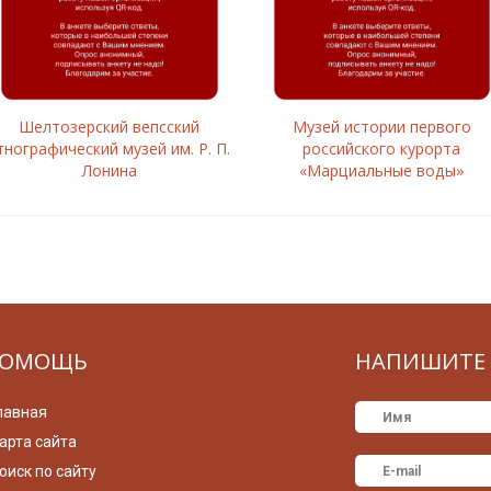
Шелтозерский вепсский
Музей истории первого
тнографический музей им. Р. П.
российского курорта
Лонина
«Марциальные воды»
ОМОЩЬ
НАПИШИТЕ 
лавная
арта сайта
оиск по сайту