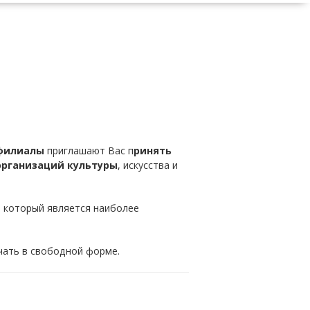
 филиалы
приглашают Вас п
ринять
организаций культуры
, искусства и
, который является наиболее
чать в свободной форме.