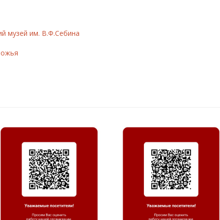
й музей им. В.Ф.Себина
дожья