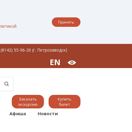
Принять
литикой
 (8142) 55-96-20 (г. Петрозаводск)
EN
Заказать
Купить
экскурсию
билет
Афиша
Новости