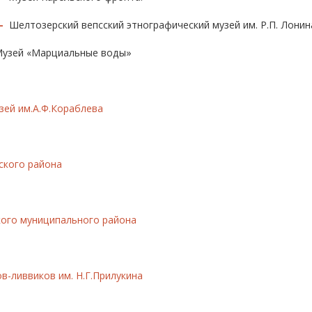
-
Шелтозерский вепсский этнографический музей им. Р.П. Лонин
узей «Марциальные воды»
зей им.А.Ф.Кораблева
ского района
кого муниципального района
в-ливвиков им. Н.Г.Прилукина