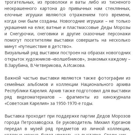
трогательных, из проволоки и ваты либо из тисненого
неокрашенного картона до привычных нам стеклянных,
елочные игрушки являются отражением того времени,
когда они были созданы. Новогодние игрушки – не только
украшения на елке; ватные и пластмассовые Деды Морозы
и Снегурочки, снеговики и другие сказочные персонажи
помогут посетителям выставки совершить на несколько
минут «путешествие в детство».
Визуальный ряд выставки построен на образах новогодних
открыток художников-«волшебников», знакомых каждому –
В.Зарубина, В.Четверикова, А.Исакова.
Важной частью выставки являются также фотографии из
семейных альбомов и коллекции Национального архива
Республики Карелия. Архив также подготовил для выставки
ряд видеоматериалов – фрагменты из киножурнала
«Советская Карелия» за 1950-1970-е годы.
Выставка проходит при поддержке партии Дедов Морозов
города Петрозаводска. Ее руководитель Михаил Курганов
передал в музей ряд предметов из личной коллекции,
которые можно будет увидеть на выставке. Среди них –