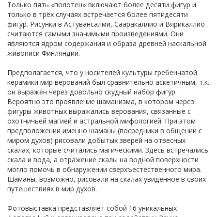
Только пять «полотен» включают более десяти фигур и
только в трёх случаях встречается более пятидесяти
фигур. Рисунки в Астувансалми, Сааракаллио и Вярикаллио
считаются самыми значимыми произведениями. Они
являются ядром содержания и образа древней наскальной
живописи Финляндии.
Предполагается, что у носителей культуры гребенчатой
керамики мир верований был сравнительно аскетичным, т.к.
он выражен через довольно скудный набор фигур.
Вероятно это проявление шаманизма, в котором через
фигуры животных выражались верования, связанные с
охотничьей магией и астральной мифологией. При этом
предположении именно шаманы (посредники в общении с
миром духов) рисовали добытых зверей на отвесных
скалах, которые считались магическими. Здесь встречались
скала и вода, а отражение скалы на водной поверхности
могло помочь в обнаружении сверхъестественного мира.
Шаманы, возможно, рисовали на скалах увиденное в своих
путешествиях в мир духов.
Фотовыставка представляет собой 16 уникальных