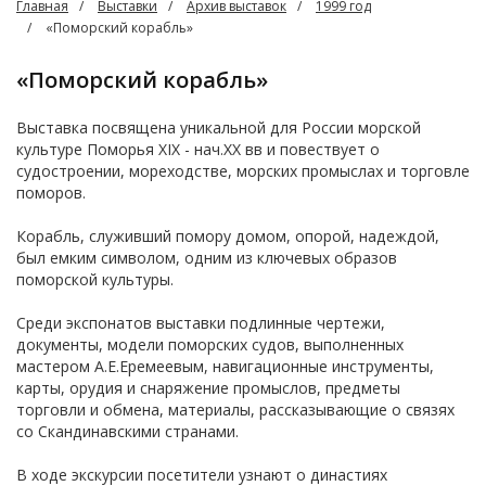
Главная
Выставки
Архив выставок
1999 год
«Поморский корабль»
«Поморский корабль»
Выставка посвящена уникальной для России морской
культуре Поморья XIX - нач.XX вв и повествует о
судостроении, мореходстве, морских промыслах и торговле
поморов.
Корабль, служивший помору домом, опорой, надеждой,
был емким символом, одним из ключевых образов
поморской культуры.
Среди экспонатов выставки подлинные чертежи,
документы, модели поморских судов, выполненных
мастером А.Е.Еремеевым, навигационные инструменты,
карты, орудия и снаряжение промыслов, предметы
торговли и обмена, материалы, рассказывающие о связях
со Скандинавскими странами.
В ходе экскурсии посетители узнают о династиях