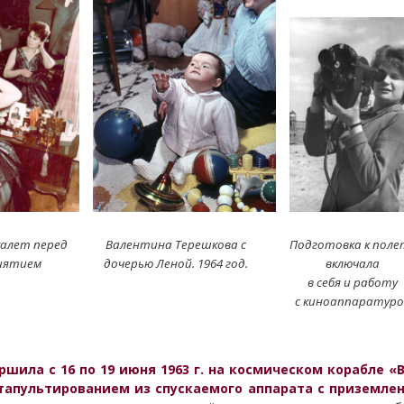
алет перед
Валентина Терешкова с
Подготовка к поле
иятием
дочерью Леной. 1964 год.
включала
в себя и работу
с киноаппаратуро
шила с 16 по 19 июня 1963 г. на космическом корабле «В
атапультированием из спускаемого аппарата с приземл