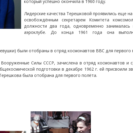
который успешно окончила в 1960 году.
Лидерские качества Терешковой проявились еще на
освобождённым секретарем Комитета комсомол
должности два года, одновременно занималась
аэроклубе. До конца 1961 года она выпо
 девушки) были отобраны в отряд космонавтов ВВС для первого
в Вооруженные Силы СССР, зачислена в отряд космонавтов и 
бщекосмической подготовки в декабре 1962 г. ей присвоили з
Терешкова была отобрана для первого полёта.