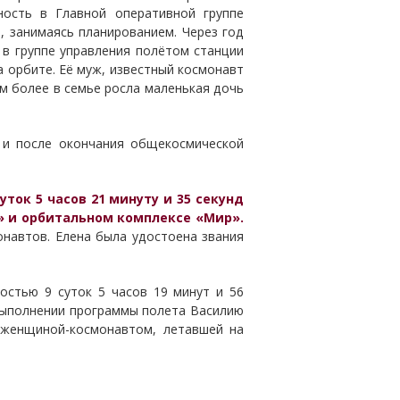
ность в Главной оперативной группе
, занимаясь планированием. Через год
 в группе управления полётом станции
а орбите. Её муж, известный космонавт
м более в семье росла маленькая дочь
 и после окончания общекосмической
.
ток 5 часов 21 минуту и 35 секунд
0» и орбитальном комплексе «Мир».
навтов. Елена была удостоена звания
остью 9 суток 5 часов 19 минут и 56
 выполнении программы полета Василию
й женщиной-космонавтом, летавшей на