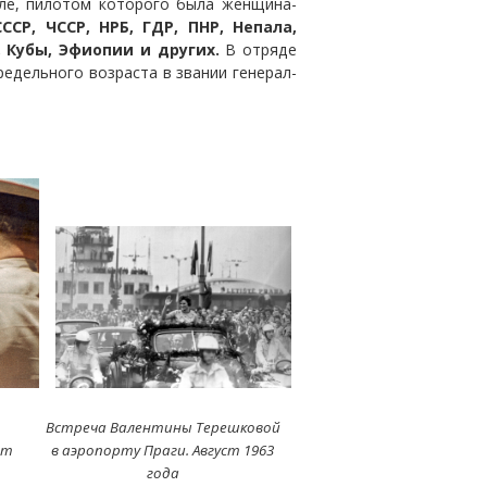
ле, пилотом которого была женщина-
СР, ЧССР, НРБ, ГДР, ПНР, Непала,
, Кубы, Эфиопии и других.
В отряде
едельного возраста в звании генерал-
о
Встреча Валентины Терешковой
ит
в аэропорту Праги. Август 1963
года