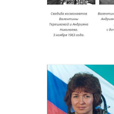
Свадьба космонавтов
Валентин
Валентины
Андриян
Терешковой и Андрияна
Николаева.
с до
3 ноября 1963 года.