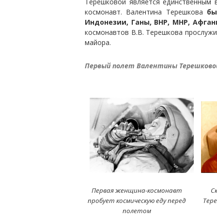
Терешковой является единственным 
космонавт. Валентина Терешкова
бы
Индонезии, Ганы, ВНР, МНР, Афган
космонавтов В.В. Терешкова прослужи
майора.
Первый полет Валентины Терешково
Первая женщина-космонавт
С
пробует космическую еду перед
Тер
полетом