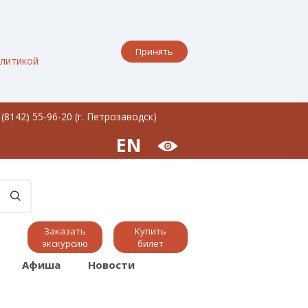
Принять
литикой
 (8142) 55-96-20 (г. Петрозаводск)
EN
Заказать
Купить
экскурсию
билет
Афиша
Новости