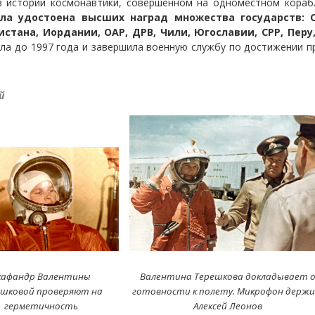
в истории космонавтики, совершённом на одноместном кораб
ла удостоена высших наград множества государств: СС
истана, Иордании, ОАР, ДРВ, Чили, Югославии, СРР, Перу
ла до 1997 года и завершила военную службу по достижении пр
й
кафандр Валентины
Валентина Терешкова докладывает 
ешковой проверяют на
готовности к полету. Микрофон держ
герметичность
Алексей Леонов