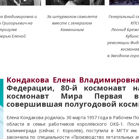
а Владимировна и
За штурвалом самолета
Генеральный с
 Григорьевич на
вместе с генералом
КПС
прогулке
Каманиным
Леонид Брежн
черью Еленой
Кубинс
революции Фиде
космона
в Звездном горо
Кондакова Елена Владимировн
Федерации, 80-й космонавт н
космонавт Мира Первая 
совершившая полугодовой косм
Елена Кондакова родилась 30 марта 1957 года в Рабочем П
области в семье работников королёвского ОКБ-1. Пос
Калининграда (сейчас г. Королёв), поступила в МГТУ им.
закончила по специальности «Производство летательных ап