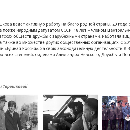
решкова ведет активную работу на благо родной страны. 23 года
а позже народным депутатом СССР, 18 лет – членом Центральн
етских обществ дружбы с зарубежными странами. Работала в
 также во множестве других общественных организациях. С 201
ии «Единая Россия». За свою законодательную деятельность В.
м» всех степеней, орденами Александра Невского, Дружбы и По
ы Терешковой