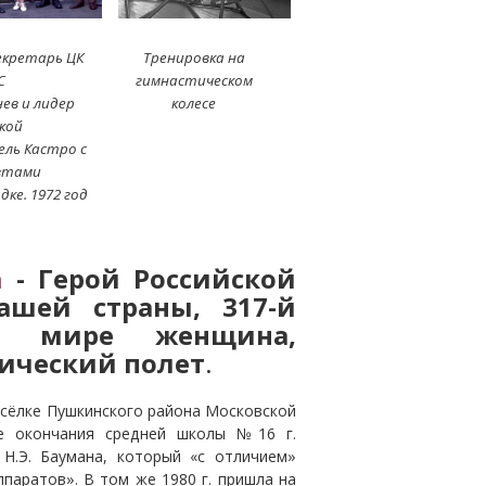
екретарь ЦК
Тренировка на
С
гимнастическом
ев и лидер
колесе
кой
ль Кастро с
втами
дке. 1972 год
а
- Герой Российской
ашей страны, 317-й
в мире женщина,
ический полет
.
осёлке Пушкинского района Московской
ле окончания средней школы №16 г.
 Н.Э. Баумана, который «с отличием»
паратов». В том же 1980 г. пришла на