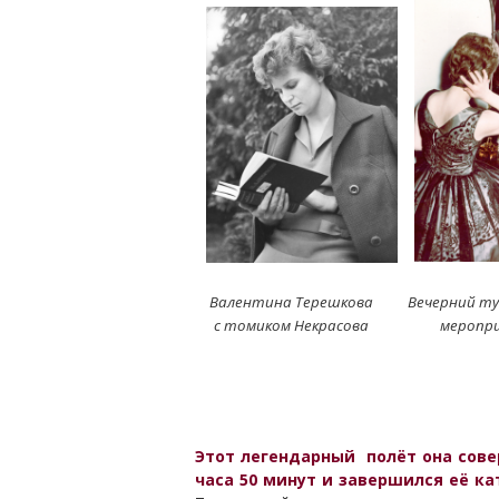
Валентина Терешкова
Вечерний ту
с томиком Некрасова
меропр
Этот легендарный полёт она совер
часа 50 минут и завершился её к