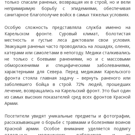
только спасали раненых, возвращая их в строй, но и вели
непримиримую борьбу с эпидемиями, обеспечивая
санитарное благополучие войск в самых тяжелых условиях.
Особую сложность представляла служба именно на
Карельском фронте. Суровый климат, болотистая
местность и густые леса диктовали свои условия.
Эвакуация раненых часто проводилась на лошадях, оленях,
катерами или самолетами в непогоду. Медики сталкивались
не только с боевыми ранениями, но и с массовыми
обморожениями и специфическими заболеваниями,
характерными для Севера. Перед медиками Карельского
фронта стояла главная задачу – вернуть раненого или
заболевшего бойца в строй. 72% людей, прошедших
лечение, возвращались на Карельский фронт. Это был один
из самых высоких показателей сред всех фронтов Красной
Армии.
Посетители увидят уникальные предметы и фотографии,
рассказывающие о борьбе с травмами и болезнями воинов
Красной армии. Особое внимание уделяется подвигу
отдельных медицинских работников и их