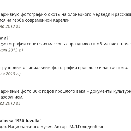
 архивную фотографию охоты на олонецкого медведя и рассказы
лся на гербе современной Карелии.
а 2013 г.)
али?"
фотографии советских массовых праздников и объясняет, почем
ля 2013 г.)
" групповые официальные фотографии прошлого и настоящего.
я 2013 г.)
 архивные фото 30-х годов прошлого века – документы культур
разованием.
я 2013 г.)
lassa 1930-luvulla"
дах Национального музея. Автор- М.Л.Гольденберг