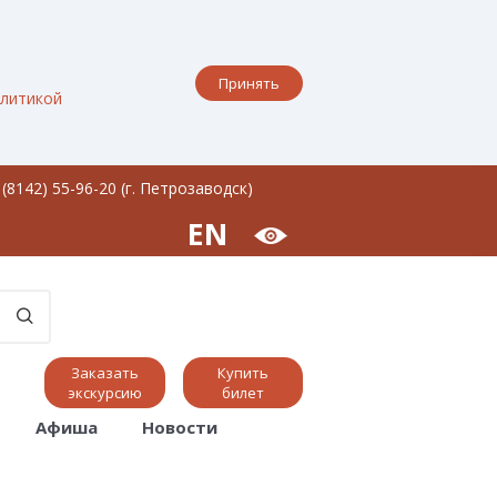
Принять
литикой
 (8142) 55-96-20 (г. Петрозаводск)
EN
Заказать
Купить
экскурсию
билет
Афиша
Новости