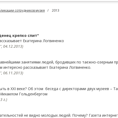
бликации сотрудников музея
2013
денец крепко спит"
рассказывает Екатерина Логвиненко
 04.12.2013)
лавнейшими занятиями людей, бродивших по таежно-озерным пр
м интересно рассказывает Екатерина Логвиненко.
 06.11.2013)
ыть в XXI веке? Об этом беседа с директорами двух музеев – 
 Михаилом Гольденбергом
 г.)
тельностей не видно молодых людей. Почему? Газета интернет