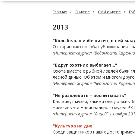
Главная
О музее
СМИ о музее
Пу
2013
"Колыбель в избе висит, в ней мла
О старинных способах убаюкивания - 
(Интернет-журнал "Ведомости Карелии",
"Вдруг охотник выбегает…"
Охота вместе с рыбной ловлей были г
лесной дичью. Об этом и многом друго
(Интернет-журнал "Ведомости Карелии",
"Не развлекать – воспитывать"
Как живут музеи, какими они должны б
Чиликиным и Национального музея РК
(Интернет-журнал "Лицей" 1 ноября 2013
"
Культура на дне
"
Среди защитников наших достопримеча