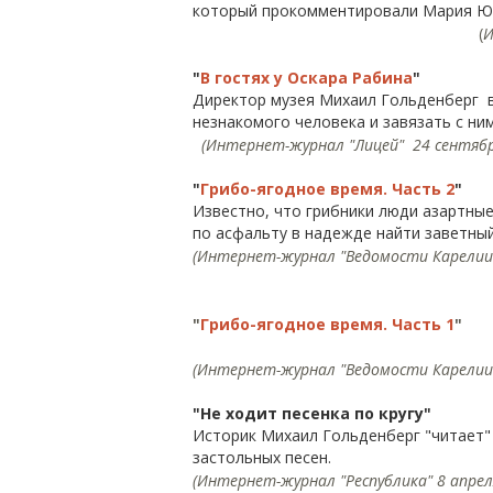
который прокомментировали Мария Юф
(
И
"
В гостях у Оскара Рабина
"
Директор музея Михаил Гольденберг в 
незнакомого человека и завязать с ним
(Интернет-журнал "Лицей" 24 сентября
"
Грибо-ягодное время. Часть 2
"
Известно, что грибники люди азартные
по асфальту в надежде найти заветный
(Интернет-журнал "Ведомости Карелии",
"
Грибо-ягодное время. Часть 1
"
(Интернет-журнал "Ведомости Карелии"
"Не ходит песенка по кругу"
Историк Михаил Гольденберг "читает"
застольных песен.
(Интернет-журнал "Республика" 8 апреля