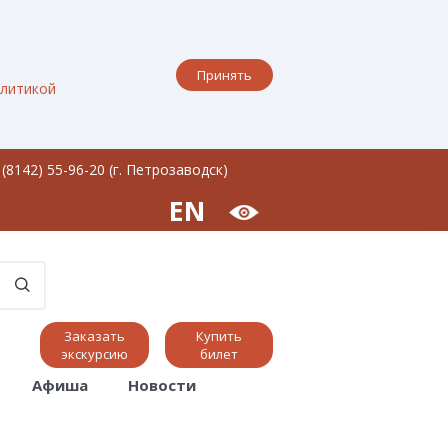
Принять
литикой
 (8142) 55-96-20 (г. Петрозаводск)
EN
Заказать
Купить
экскурсию
билет
Афиша
Новости