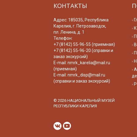
КОНТАКТЫ
П
Адрес: 185035, Республика
Г
Карелия, г. Петрозаводск,
К
пл. Ленина, д. 1
П
Телефон:
+7 (8142) 55-96-55 (приемная)
В
+7 (8142) 55-96-20 (справки и
П
заказ экскурсий)
Н
E-mail:
nmrk_karelia@mail.ru
(приемная)
А
E-mail:
nmrk_disp@mail.ru
де
(справки и заказ экскурсий)
Р
© 2026 НАЦИОНАЛЬНЫЙ МУЗЕЙ
РЕСПУБЛИКИ КАРЕЛИЯ